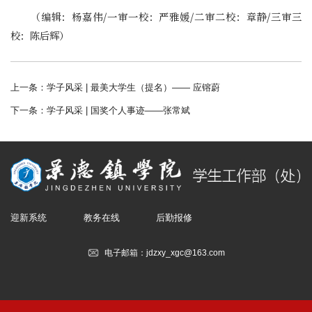
（编辑：杨嘉伟/一审一校：严雅媛/二审二校：章静/三审三
校：陈后辉）
上一条：
学子风采 | 最美大学生（提名）—— 应镕蔚
下一条：
学子风采 | 国奖个人事迹——张常斌
迎新系统
教务在线
后勤报修
电子邮箱：jdzxy_xgc@163.com